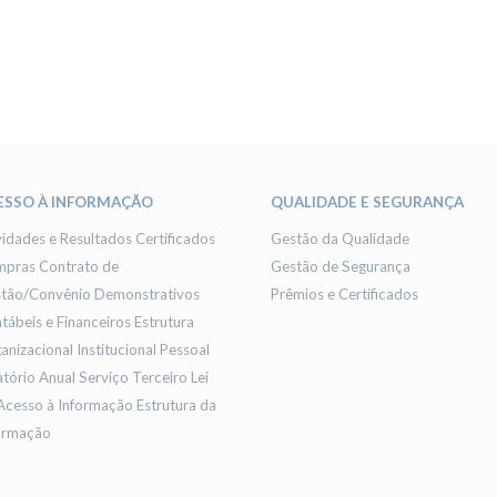
ESSO À INFORMAÇÃO
QUALIDADE E SEGURANÇA
vidades e Resultados
Certificados
Gestão da Qualidade
mpras
Contrato de
Gestão de Segurança
tão/Convênio
Demonstrativos
Prêmios e Certificados
tábeis e Financeiros
Estrutura
anizacional
Institucional
Pessoal
atório Anual
Serviço Terceiro
Lei
Acesso à Informação
Estrutura da
ormação