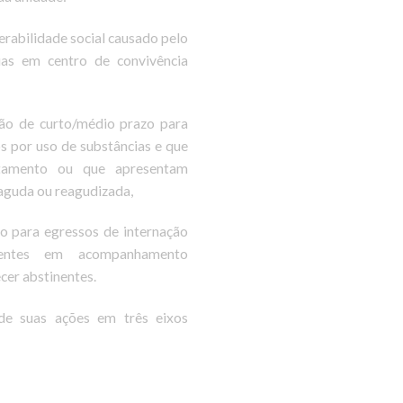
erabilidade social causado pelo
ias em centro de convivência
ação de curto/médio prazo para
s por uso de substâncias e que
atamento ou que apresentam
 aguda ou reagudizada,
o para egressos de internação
ientes em acompanhamento
er abstinentes.
ide suas ações em três eixos