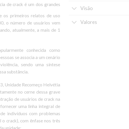
cia de crack é um dos grandes
Visão
de os primeiros relatos de uso
Valores
 80, o número de usuários vem
ando, atualmente, a mais de 1
pularmente conhecida como
pessoas se associa a um cenário
violência, sendo uma síntese
ssa substância.
13, Unidade Recomeço Helvétia
ustamente no cerne dessa grave
tração de usuários de crack na
fornecer uma linha integral de
 de indivíduos com problemas
 o crack), com ênfase nos três
da unidade: