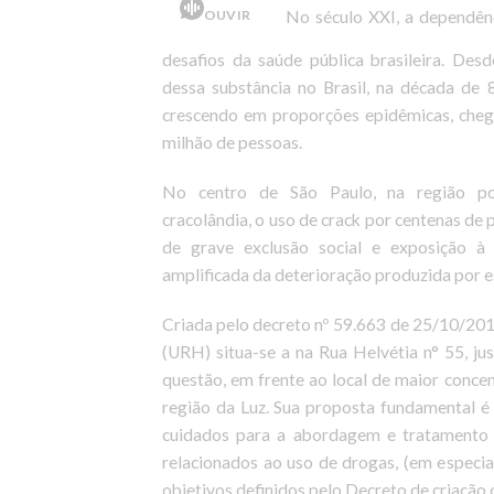
OUVIR
No século XXI, a dependên
desafios da saúde pública brasileira. Des
dessa substância no Brasil, na década de
crescendo em proporções epidêmicas, cheg
milhão de pessoas.
No centro de São Paulo, na região po
cracolândia, o uso de crack por centenas de 
de grave exclusão social e exposição à 
amplificada da deterioração produzida por e
Criada pelo decreto nº 59.663 de 25/10/20
(URH) situa-se a na Rua Helvétia n° 55, j
questão, em frente ao local de maior concen
região da Luz. Sua proposta fundamental é 
cuidados para a abordagem e tratamento
relacionados ao uso de drogas, (em especial
objetivos definidos pelo Decreto de criação 